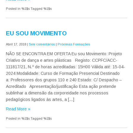
Posted in %1$s
Tagged %1$s
EU SOU MOVIMENTO
Abril 17, 2018
|
Sem comentários
|
Próximas Formações
NÃO SE ENCONTRA EM OFERTA Eu sou Movimento: Projeto
Criativo de dança e artes plásticas Registo: CCPFC/ACC-
111817/21, N.º de horas acreditadas: 15H00 Válida até: 15-04-
2024 Modalidade: Curso de Formação Presencial Destinado
a: Professores dos grupos 110 e 240 Estado: C/ Despacho –
Acreditado Apresentação/justificação Esta ação pretende
sublinhar a dimensão da corporeidade nos processos
pedagógicos ligados às artes, a […]
Read More »
Posted in %1$s
Tagged %1$s