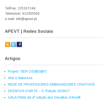
Tel/Fax: 225107244
Telemóvel: 912355500
e-mail: info@apevt.pt
APEVT | Redes Sociais
Artigos
Projeto “SER CID@D@O”
Arte e Natureza
REDE DE PROFESSORES EMBAIXADORES CRIATIVOS
DESAFIOS D’ARTE – 5.ªEdição 2026/27
GALA FINAL da 4ª edição dos Desafios d’Arte®