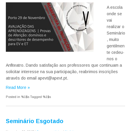
A escola
onde se
vai
realizar o
Seminário
, muito
gentilmen
te cedeu-
nos o
Anfiteatro. Dando satisfação aos professores que continuam a
solicitar interesse na sua participação, reabrimos inscrições
através do email apevt@apevt.pt.
Read More »
Posted in %1$s
Tagged %1$s
Seminário Esgotado