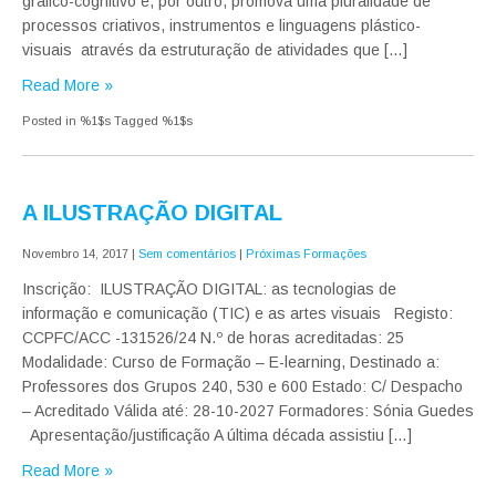
gráfico-cognitivo e, por outro, promova uma pluralidade de
processos criativos, instrumentos e linguagens plástico-
visuais através da estruturação de atividades que […]
Read More »
Posted in %1$s
Tagged %1$s
A ILUSTRAÇÃO DIGITAL
Novembro 14, 2017
|
Sem comentários
|
Próximas Formações
Inscrição: ILUSTRAÇÃO DIGITAL: as tecnologias de
informação e comunicação (TIC) e as artes visuais Registo:
CCPFC/ACC -131526/24 N.º de horas acreditadas: 25
Modalidade: Curso de Formação – E-learning, Destinado a:
Professores dos Grupos 240, 530 e 600 Estado: C/ Despacho
– Acreditado Válida até: 28-10-2027 Formadores: Sónia Guedes
Apresentação/justificação A última década assistiu […]
Read More »