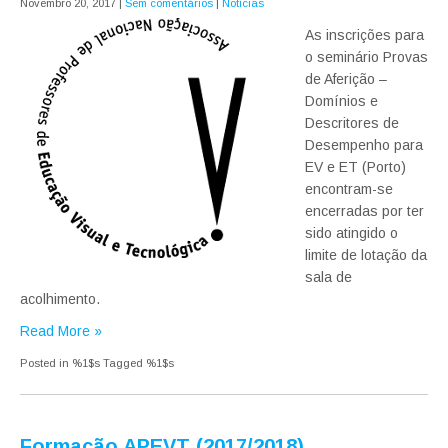
Novembro 20, 2017
|
Sem comentários
|
Notícias
As inscrições para
o seminário Provas
de Aferição –
Domínios e
Descritores de
Desempenho para
EV e ET (Porto)
encontram-se
encerradas por ter
sido atingido o
limite de lotação da
sala de
acolhimento.
Read More »
Posted in %1$s
Tagged %1$s
Formação APEVT (2017/2018)