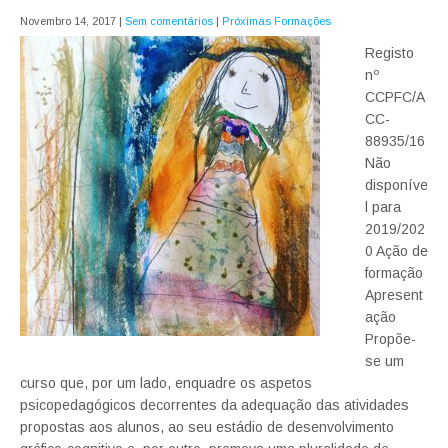
Novembro 14, 2017
|
Sem comentários
|
Próximas Formações
Registo
nº
CCPFC/A
CC-
88935/16
Não
disponíve
l para
2019/202
0 Ação de
formação
Apresent
ação
Propõe-
se um
curso que, por um lado, enquadre os aspetos
psicopedagógicos decorrentes da adequação das atividades
propostas aos alunos, ao seu estádio de desenvolvimento