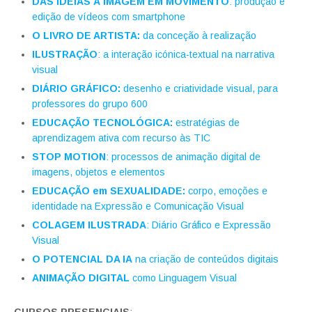
DAS IDEIAS À IMAGEM
EM MOVIMENTO
: produção e
edição de vídeos com smartphone
O LIVRO DE ARTISTA:
da conceção à realização
ILUSTRAÇÃO
: a interação icónica-textual na narrativa
visual
DIÁRIO GRÁFICO:
desenho e criatividade visual, para
professores do grupo 600
EDUCAÇÃO TECNOLÓGICA:
estratégias de
aprendizagem ativa com recurso às TIC
STOP MOTION
: processos de animação digital de
imagens, objetos e elementos
EDUCAÇÃO em SEXUALIDADE:
corpo, emoções e
identidade na Expressão e Comunicação Visual
COLAGEM ILUSTRADA
: Diário Gráfico e Expressão
Visual
O POTENCIAL DA IA
na criação de conteúdos digitais
ANIMAÇÃO DIGITAL
como Linguagem Visual
CURSOS PRESENCIAIS
: