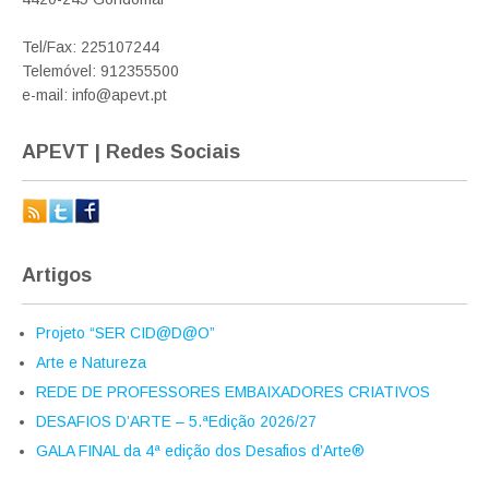
Tel/Fax: 225107244
Telemóvel: 912355500
e-mail: info@apevt.pt
APEVT | Redes Sociais
Artigos
Projeto “SER CID@D@O”
Arte e Natureza
REDE DE PROFESSORES EMBAIXADORES CRIATIVOS
DESAFIOS D’ARTE – 5.ªEdição 2026/27
GALA FINAL da 4ª edição dos Desafios d’Arte®