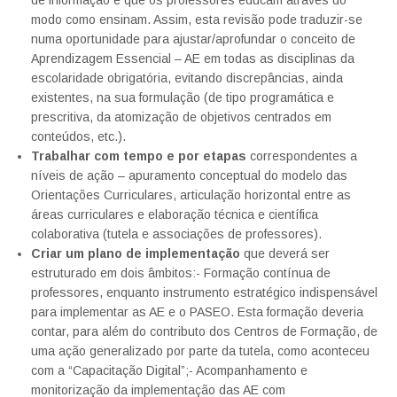
de informação e que os professores educam através do
modo como ensinam. Assim, esta revisão pode traduzir-se
numa oportunidade para ajustar/aprofundar o conceito de
Aprendizagem Essencial – AE em todas as disciplinas da
escolaridade obrigatória, evitando discrepâncias, ainda
existentes, na sua formulação (de tipo programática e
prescritiva, da atomização de objetivos centrados em
conteúdos, etc.).
Trabalhar com tempo e por etapas
correspondentes a
níveis de ação – apuramento conceptual do modelo das
Orientações Curriculares, articulação horizontal entre as
áreas curriculares e elaboração técnica e científica
colaborativa (tutela e associações de professores).
Criar um plano de implementação
que deverá ser
estruturado em dois âmbitos:- Formação contínua de
professores, enquanto instrumento estratégico indispensável
para implementar as AE e o PASEO. Esta formação deveria
contar, para além do contributo dos Centros de Formação, de
uma ação generalizado por parte da tutela, como aconteceu
com a “Capacitação Digital”;- Acompanhamento e
monitorização da implementação das AE com