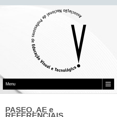
APEVT
Associação Nacional de Professores de Educação Visual e Tecnológica
Menu
PASEO, AE e
REFERENCIAIS