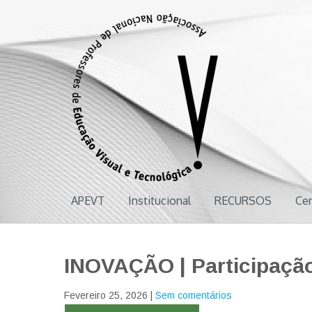
APEVT
Associação Nacional de Professores de Educação Visual e Tecnol
APEVT
Institucional
RECURSOS
Ce
INOVAÇÃO | Participação
Fevereiro 25, 2026
|
Sem comentários