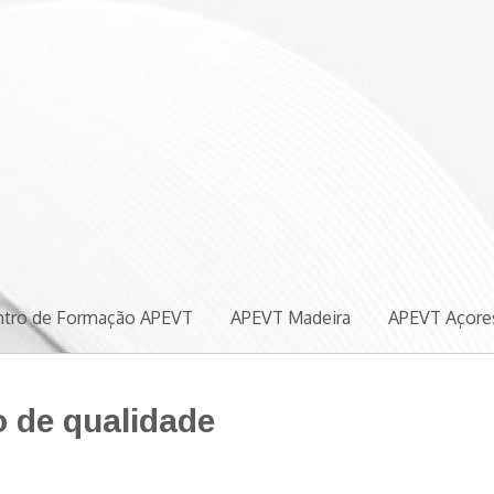
ógica
ntro de Formação APEVT
APEVT Madeira
APEVT Açore
 de qualidade