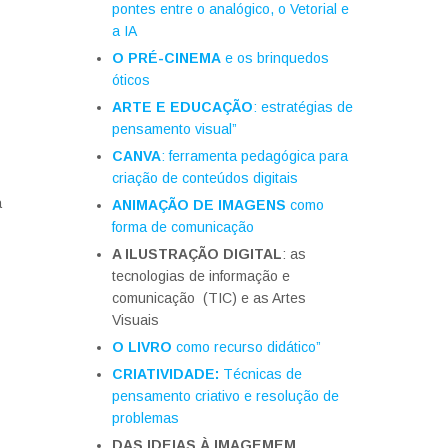
pontes entre o analógico, o Vetorial e
a IA
O PRÉ-CINEMA
e os brinquedos
óticos
ARTE E EDUCAÇÃO
: estratégias de
pensamento visual”
CANVA
: ferramenta pedagógica para
criação de conteúdos digitais
a
ANIMAÇÃO DE IMAGENS
como
forma de comunicação
A ILUSTRAÇÃO DIGITAL
: as
tecnologias de informação e
comunicação (TIC) e as Artes
Visuais
O LIVRO
como recurso didático”
CRIATIVIDADE:
Técnicas de
pensamento criativo e resolução de
problemas
DAS IDEIAS À IMAGEM
EM