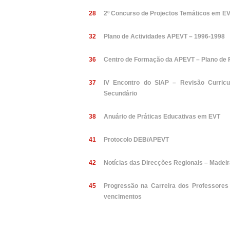
28
2º Concurso de Projectos Temáticos em E
32
Plano de Actividades APEVT – 1996-1998
36
Centro de Formação da APEVT – Plano de
37
IV Encontro do SIAP – Revisão Curricu
Secundário
38
Anuário de Práticas Educativas em EVT
41
Protocolo DEB/APEVT
42
Notícias das Direcções Regionais – Madeir
45
Progressão na Carreira dos Professores 
vencimentos