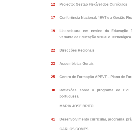
12
Projecto: Gestão Flexível dos Currículos
17
Conferência Nacional: “EVT e a Gestão Flex
19
Licenciatura em ensino da Educação T
variante de Educação Visual e Tecnológica
22
Direcções Regionais
23
Assembleias Gerais
25
Centro de Formação APEVT – Plano de Fo
38
Reflexões sobre o programa de EVT n
portuguesa
MARIA JOSÉ BRITO
41
Desenvolvimento curricular, programa, prá
CARLOS GOMES