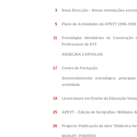
3
Nova Direcção – Novas orientações estrat
5
Plano de Actividades da APEVT 1996-1998
11
Estratégias Identitárias na Construção 
Professores de EVT
ANGELINA CARVALHO
17
Centro de Formação
Desenvolvimento estratégico: principai
actividade
19
Licenciatura em Ensino da Educação Visual
25
APEVT – Edição de Serigrafias: Múltiplos d
26
Projecto: Publicação da obra “Didáctica f
MANUEL PORFÍRIO