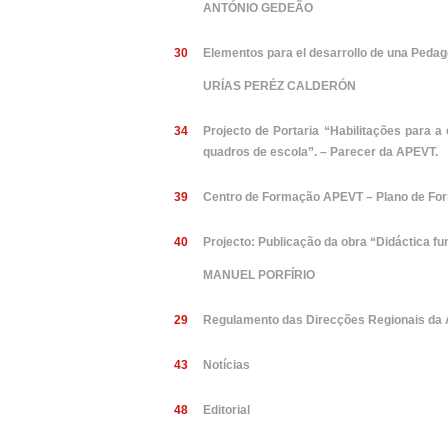
ANTÓNIO GEDEÃO
30
Elementos para el desarrollo de una Pedag
URÍAS PERÉZ CALDERÓN
34
Projecto de Portaria “Habilitações para a
quadros de escola”. – Parecer da APEVT.
39
Centro de Formação APEVT – Plano de Fo
40
Projecto: Publicação da obra “Didáctica f
MANUEL PORFÍRIO
29
Regulamento das Direcções Regionais da
43
Notícias
48
Editorial