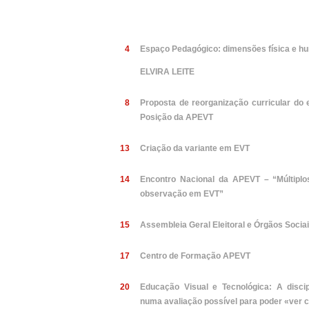
4
Espaço Pedagógico: dimensões física e h
ELVIRA LEITE
8
Proposta de reorganização curricular do
Posição da APEVT
13
Criação da variante em EVT
14
Encontro Nacional da APEVT – “Múltiplo
observação em EVT”
15
Assembleia Geral Eleitoral e Órgãos Socia
17
Centro de Formação APEVT
20
Educação Visual e Tecnológica: A discip
numa avaliação possível para poder «ver c