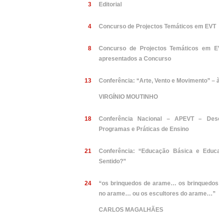
3
Editorial
4
Concurso de Projectos Temáticos em EVT
8
Concurso de Projectos Temáticos em EV
apresentados a Concurso
13
Conferência: “Arte, Vento e Movimento” 
VIRGÍNIO MOUTINHO
18
Conferência Nacional – APEVT – Desen
Programas e Práticas de Ensino
21
Conferência: “Educação Básica e Educ
Sentido?”
24
“os brinquedos de arame… os brinquedo
no arame… ou os escultores do arame…”
CARLOS MAGALHÃES