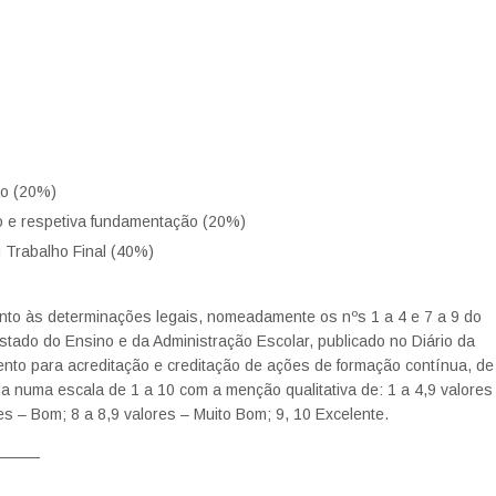
ão (20%)
ho e respetiva fundamentação (20%)
u Trabalho Final (40%)
to às determinações legais, nomeadamente os nºs 1 a 4 e 7 a 9 do
stado do Ensino e da Administração Escolar, publicado no Diário da
ento para acreditação e creditação de ações de formação contínua, de
a numa escala de 1 a 10 com a menção qualitativa de: 1 a 4,9 valores
ores – Bom; 8 a 8,9 valores – Muito Bom; 9, 10 Excelente.
_____