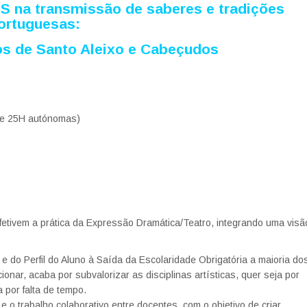
na transmissão de saberes e tradições
ortuguesas:
s de Santo Aleixo e Cabeçudos
s e 25H autónomas)
efetivem a prática da Expressão Dramática/Teatro, integrando uma visã
 do Perfil do Aluno à Saída da Escolaridade Obrigatória a maioria do
onar, acaba por subvalorizar as disciplinas artísticas, quer seja por
 por falta de tempo.
 o trabalho colaborativo entre docentes, com o objetivo de criar