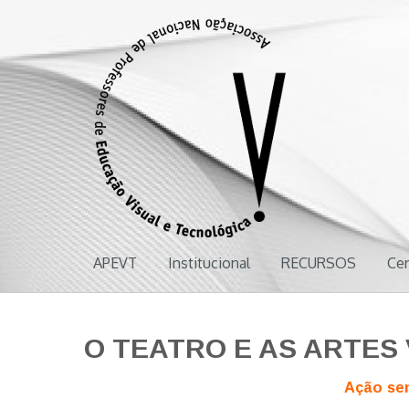
APEVT
Associação Nacional de Professores de Educação Visual e Tecnol
APEVT
Institucional
RECURSOS
Ce
O TEATRO E AS ARTES 
Ação se