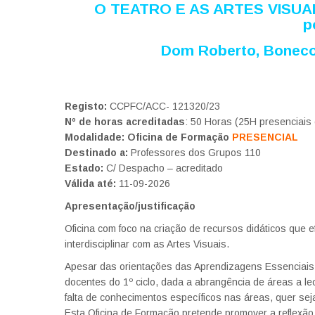
O TEATRO E AS ARTES VISUAIS 
p
Dom Roberto,
Boneco
Registo:
CCPFC/ACC- 121320/23
Nº de horas acreditadas
: 50 Horas (25H presenciai
Modalidade:
Oficina de Formação
PRESENCIAL
Destinado a:
Professores dos Grupos 110
Estado:
C/ Despacho – acreditado
Válida até:
11-09-2026
Apresentação/justificação
Oficina com foco na criação de recursos didáticos que 
interdisciplinar com as Artes Visuais.
Apesar das orientações das Aprendizagens Essenciais e
docentes do 1º ciclo, dada a abrangência de áreas a leci
falta de conhecimentos específicos nas áreas, quer seja
Esta Oficina de Formação pretende promover a reflexão e