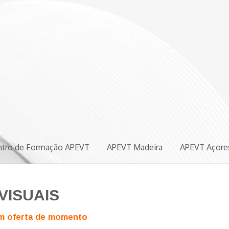
ógica
ntro de Formação APEVT
APEVT Madeira
APEVT Açore
VISUAIS
m oferta de momento