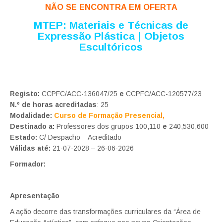
NÃO SE ENCONTRA EM OFERTA
MTEP: Materiais e Técnicas de
Expressão Plástica | Objetos
Escultóricos
Registo:
CCPFC/ACC-136047/25
e
CCPFC/ACC-120577/23
N.º de horas acreditadas
: 25
Modalidade:
Curso de Formação Presencial,
Destinado a:
Professores dos grupos 100,110
e
240,530,600
Estado:
C/ Despacho – Acreditado
Válidas até:
21-07-2028 – 26-06-2026
Formador:
Apresentação
A ação decorre das transformações curriculares da “Área de