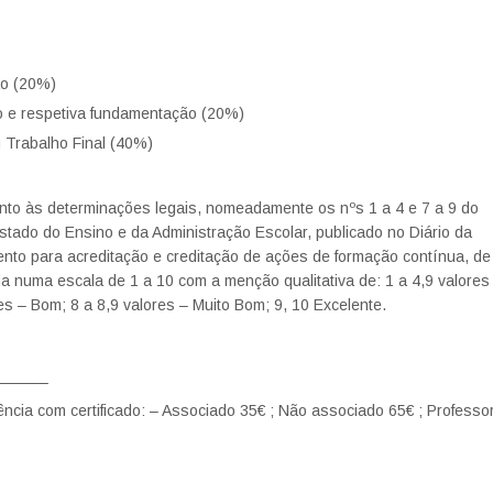
ão (20%)
ho e respetiva fundamentação (20%)
u Trabalho Final (40%)
to às determinações legais, nomeadamente os nºs 1 a 4 e 7 a 9 do
stado do Ensino e da Administração Escolar, publicado no Diário da
ento para acreditação e creditação de ações de formação contínua, de
a numa escala de 1 a 10 com a menção qualitativa de: 1 a 4,9 valores
ores – Bom; 8 a 8,9 valores – Muito Bom; 9, 10 Excelente.
______
cia com certificado: – Associado 35€ ; Não associado 65€ ; Professo