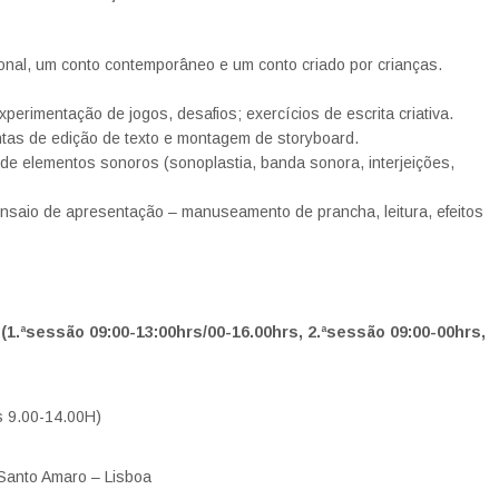
ional, um conto contemporâneo e um conto criado por crianças.
perimentação de jogos, desafios; exercícios de escrita criativa.
entas de edição de texto e montagem de storyboard.
de elementos sonoros (sonoplastia, banda sonora, interjeições,
ensaio de apresentação – manuseamento de prancha, leitura, efeitos
.ªsessão 09:00-13:00hrs/00-16.00hrs, 2.ªsessão 09:00-00hrs,
s 9.00-14.00H)
Santo Amaro – Lisboa