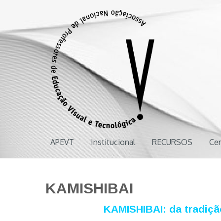
APEVT
Associação Nacional de Professores de Educação Visual e Tecnol
APEVT
Institucional
RECURSOS
Ce
KAMISHIBAI
KAMISHIBAI: da tradiç