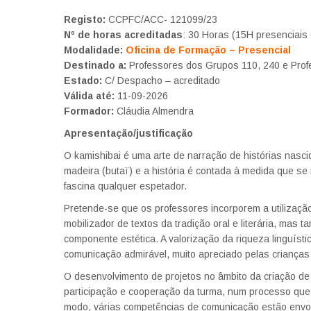
Registo:
CCPFC/ACC- 121099/23
Nº de horas acreditadas
: 30 Horas (15H presenciai
Modalidade:
Oficina de Formação – Presencial
Destinado a:
Professores dos Grupos 110, 240 e Prof
Estado:
C/ Despacho – acreditado
Válida até:
11-09-2026
Formador:
Cláudia Almendra
Apresentação/justificação
O kamishibai é uma arte de narração de histórias nasci
madeira (butaï) e a história é contada à medida que se
fascina qualquer espetador.
Pretende-se que os professores incorporem a utilização 
mobilizador de textos da tradição oral e literária, m
componente estética. A valorização da riqueza linguístic
comunicação admirável, muito apreciado pelas crianças
O desenvolvimento de projetos no âmbito da criação de u
participação e cooperação da turma, num processo que in
modo, várias competências de comunicação estão envolv