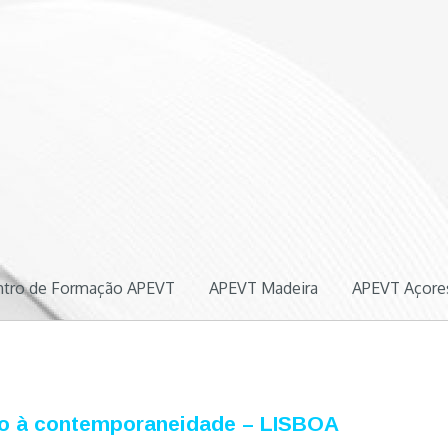
ógica
ntro de Formação APEVT
APEVT Madeira
APEVT Açore
ão à contemporaneidade – LISBOA