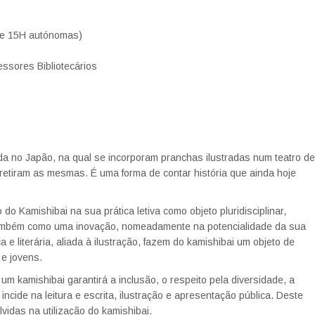
s e 15H autónomas)
essores Bibliotecários
da no Japão, na qual se incorporam pranchas ilustradas num teatro de
 retiram as mesmas. É uma forma de contar história que ainda hoje
do Kamishibai na sua prática letiva como objeto pluridisciplinar,
as também como uma inovação, nomeadamente na potencialidade da sua
a e literária, aliada à ilustração, fazem do kamishibai um objeto de
 e jovens.
m kamishibai garantirá a inclusão, o respeito pela diversidade, a
cide na leitura e escrita, ilustração e apresentação pública. Deste
idas na utilização do kamishibai.