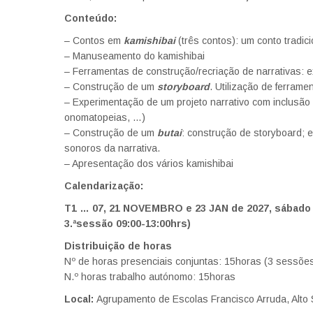
Conteúdo:
– Contos em
kamishibai
(três contos): um conto tradic
– Manuseamento do kamishibai
– Ferramentas de construção/recriação de narrativas: ex
– Construção de um
storyboard
. Utilização de ferram
– Experimentação de um projeto narrativo com inclusão 
onomatopeias, …)
– Construção de um
butai
: construção de storyboard; 
sonoros da narrativa.
– Apresentação dos vários kamishibai
Calendarização:
T1 … 07, 21 NOVEMBRO e 23 JAN de 2027, sábado (1
3.ªsessão 09:00-13:00hrs)
Distribuição de horas
Nº de horas presenciais conjuntas: 15horas (3 sessõe
N.º horas trabalho autónomo: 15horas
Local:
Agrupamento de Escolas Francisco Arruda, Alto 