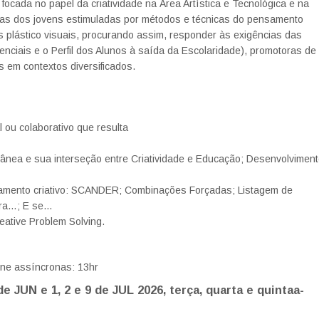
focada no papel da criatividade na Área Artística e Tecnológica e na
ivas dos jovens estimuladas por métodos e técnicas do pensamento
 plástico visuais, procurando assim, responder às exigências das
enciais e o Perfil dos Alunos à saída da Escolaridade), promotoras de
 em contextos diversificados.
 ou colaborativo que resulta
rânea e sua interseção entre Criatividade e Educação; Desenvolvimen
nsamento criativo: SCANDER; Combinações Forçadas; Listagem de
para…; E se…
eative Problem Solving.
line assíncronas: 13hr
e JUN e 1, 2 e 9 de JUL 2026
, terça
, quarta e quintaa-