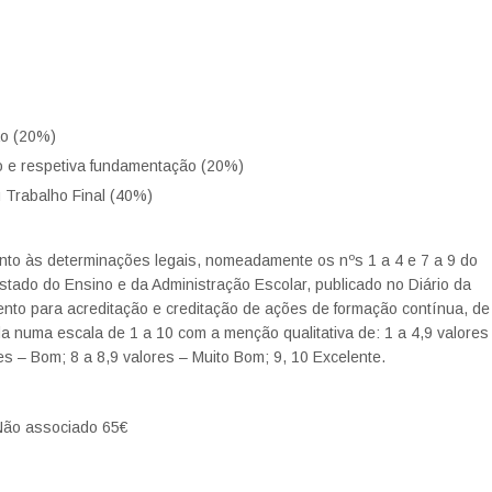
ão (20%)
ho e respetiva fundamentação (20%)
u Trabalho Final (40%)
to às determinações legais, nomeadamente os nºs 1 a 4 e 7 a 9 do
stado do Ensino e da Administração Escolar, publicado no Diário da
ento para acreditação e creditação de ações de formação contínua, de
a numa escala de 1 a 10 com a menção qualitativa de: 1 a 4,9 valores
ores – Bom; 8 a 8,9 valores – Muito Bom; 9, 10 Excelente.
 Não associado 65€