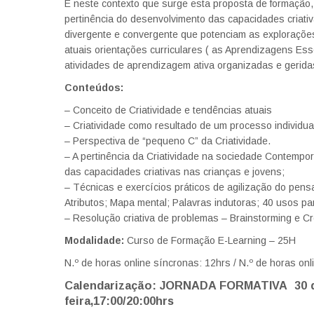
É neste contexto que surge esta proposta de formação, 
pertinência do desenvolvimento das capacidades criat
divergente e convergente que potenciam as explorações
atuais orientações curriculares ( as Aprendizagens Ess
atividades de aprendizagem ativa organizadas e geridas
Conteúdos:
– Conceito de Criatividade e tendências atuais
– Criatividade como resultado de um processo individual
– Perspectiva de “pequeno C” da Criatividade.
– A pertinência da Criatividade na sociedade Contempo
das capacidades criativas nas crianças e jovens;
– Técnicas e exercícios práticos de agilização do pe
Atributos; Mapa mental; Palavras indutoras; 40 usos 
– Resolução criativa de problemas – Brainstorming e Cr
Modalidade:
Curso de Formação E-Learning – 25H
N.º de horas online síncronas: 12hrs / N.º de horas on
Calendarização: JORNADA FORMATIVA
30
d
feira,17:00/20:00hrs