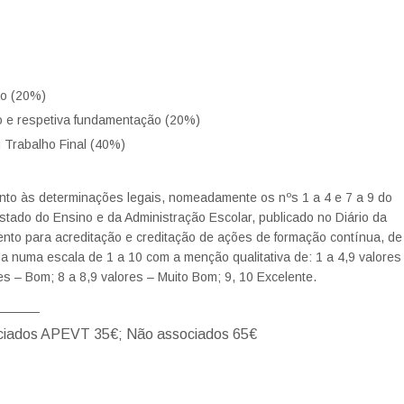
ão (20%)
ho e respetiva fundamentação (20%)
u Trabalho Final (40%)
to às determinações legais, nomeadamente os nºs 1 a 4 e 7 a 9 do
stado do Ensino e da Administração Escolar, publicado no Diário da
ento para acreditação e creditação de ações de formação contínua, de
a numa escala de 1 a 10 com a menção qualitativa de: 1 a 4,9 valores
ores – Bom; 8 a 8,9 valores – Muito Bom; 9, 10 Excelente.
______
sociados APEVT 35€; Não associados 65€