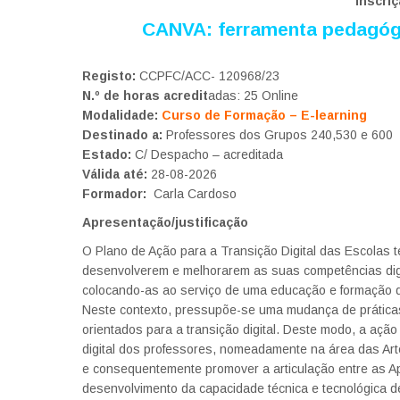
Inscri
CANVA: ferramenta pedagógi
Registo:
CCPFC/ACC- 120968/23
N.º de horas acredit
adas: 25 Online
Modalidade:
Curso de Formação – E-learning
Destinado a:
Professores dos Grupos 240,530 e 600
Estado:
C/ Despacho – acreditada
Válida até:
28-08-2026
Formador:
Carla Cardoso
Apresentação/justificação
O Plano de Ação para a Transição Digital das Escolas t
desenvolverem e melhorarem as suas competências digita
colocando-as ao serviço de uma educação e formação d
Neste contexto, pressupõe-se uma mudança de práticas
orientados para a transição digital. Deste modo, a ação
digital dos professores, nomeadamente na área das Art
e consequentemente promover a articulação entre as A
desenvolvimento da capacidade técnica e tecnológica d