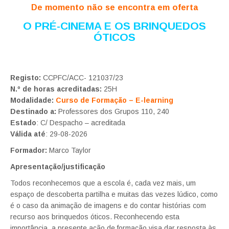
De momento não se encontra em oferta
O PRÉ-CINEMA E OS BRINQUEDOS
ÓTICOS
Registo:
CCPFC/ACC- 121037/23
N.º de horas acreditadas:
25H
Modalidade:
Curso de Formação – E-learning
Destinado a:
Professores dos Grupos 110, 240
Estado
: C/ Despacho – acreditada
Válida até
: 29-08-2026
Formador:
Marco Taylor
Apresentação/justificação
Todos reconhecemos que a escola é, cada vez mais, um
espaço de descoberta partilha e muitas das vezes lúdico, como
é o caso da animação de imagens e do contar histórias com
recurso aos brinquedos óticos. Reconhecendo esta
importância, a presente ação de formação visa dar resposta às